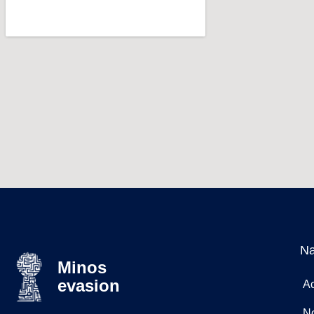
Na
Minos
evasion
Ac
N