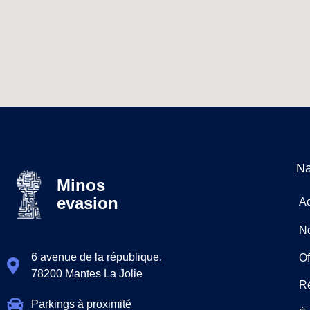
Na
Minos
evasion
Ac
N
6 avenue de la république,
Of
78200 Mantes La Jolie
R
Parkings à proximité