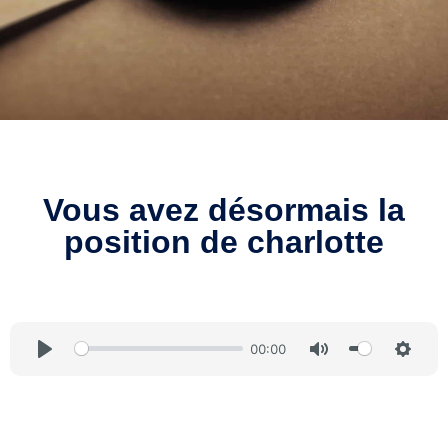
Vous avez désormais la
position de charlotte
00:00
Play
Mute
Setti