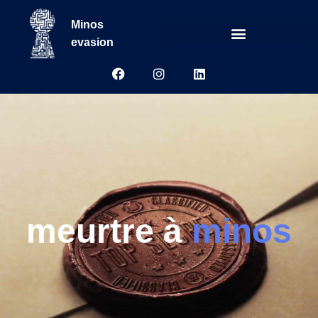
Minos
evasion
meurtre à
minos