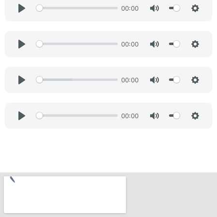
00:00
Play
Mute
Setti
00:00
Play
Mute
Setti
00:00
Play
Mute
Setti
00:00
Play
Mute
Setti