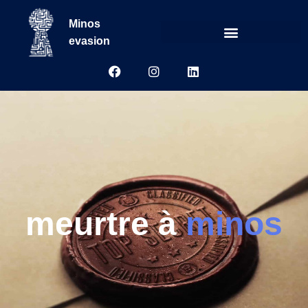
Minos
evasion
meurtre à
minos